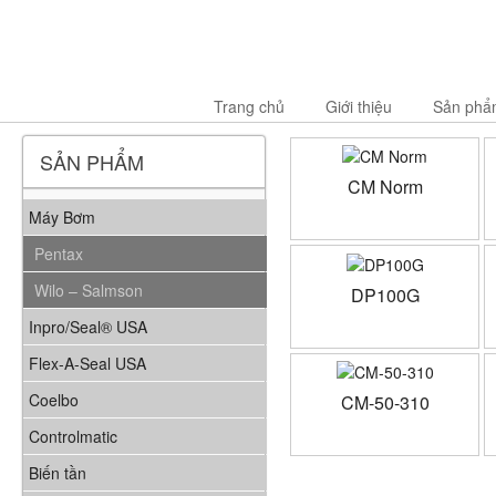
Trang chủ
Giới thiệu
Sản phẩ
SẢN PHẨM
CM Norm
Máy Bơm
Pentax
Wilo – Salmson
DP100G
Inpro/Seal® USA
Flex-A-Seal USA
Coelbo
CM-50-310
Controlmatic
Biến tần