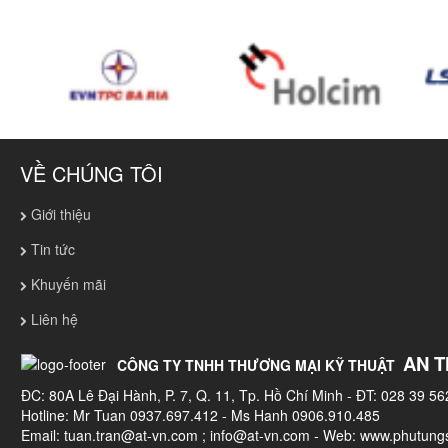
VỀ CHÚNG TÔI
Giới thiệu
Tin tức
Khuyến mãi
Liên hệ
AN T
CÔNG TY TNHH THƯƠNG MẠI KỸ THUẬT
ĐC: 80A Lê Đại Hành, P. 7, Q. 11, Tp. Hồ Chí Minh - ĐT: 028 39 56
Hotline: Mr Tuan 0937.697.412 - Ms Hanh 0906.910.485
Email:
tuan.tran@at-vn.com
;
info@at-vn.com
- Web: www.phutungs