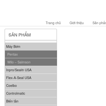
Trang chủ
Giới thiệu
Sản phẩ
SẢN PHẨM
Máy Bơm
Pentax
Wilo – Salmson
Inpro/Seal® USA
Flex-A-Seal USA
Coelbo
Controlmatic
Biến tần