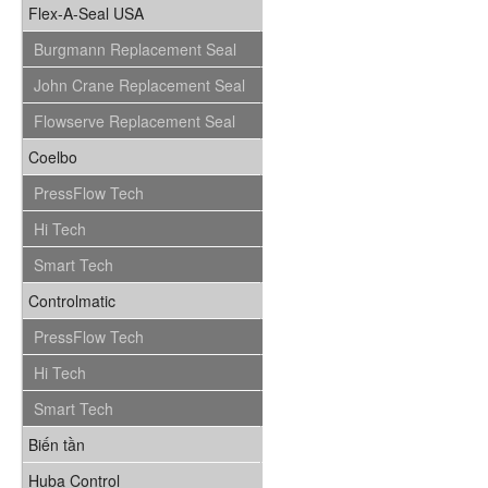
Flex-A-Seal USA
Burgmann Replacement Seal
John Crane Replacement Seal
Flowserve Replacement Seal
Coelbo
PressFlow Tech
Hi Tech
Smart Tech
Controlmatic
PressFlow Tech
Hi Tech
Smart Tech
Biến tần
Huba Control