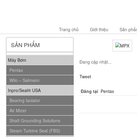
Trang chủ
Giới thiệu
Sản phẩ
SẢN PHẨM
Máy Bơm
Đang cập nhật...
Pentax
Tweet
Wilo – Salmson
Inpro/Seal® USA
Đăng tại
Pentax
Bearing Isolator
Air Mizer
Shaft Grounding Solutions
Steam Turbine Seal (FBS)