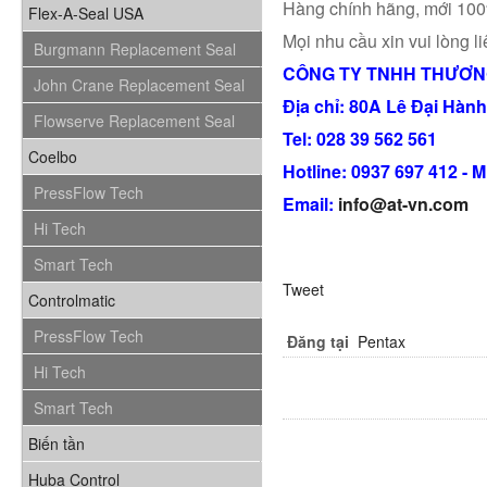
Hàng chính hãng, mới 10
Flex-A-Seal USA
Mọi nhu cầu xin vui lòng li
Burgmann Replacement Seal
CÔNG TY TNHH THƯƠNG
John Crane Replacement Seal
Địa chỉ: 80A Lê Đại Hàn
Flowserve Replacement Seal
Tel: 028 39 562 561
Coelbo
Hotline: 0937 697 412 - 
PressFlow Tech
Email:
info@at-vn.com
Hi Tech
Smart Tech
Tweet
Controlmatic
PressFlow Tech
Đăng tại
Pentax
Hi Tech
Smart Tech
Biến tần
Huba Control