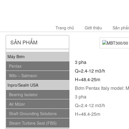
Trang chủ
Giới thiệu
Sản phẩ
SẢN PHẨM
Máy Bơm
3 pha
Pentax
Q=2.4-12 m3/h
Wilo – Salmson
H=48.4-25m
Inpro/Seal® USA
Bơm Pentax Italy model:
Bearing Isolator
3 pha
Air Mizer
Q=2.4-12 m3/h
Shaft Grounding Solutions
H=48.4-25m
Steam Turbine Seal (FBS)