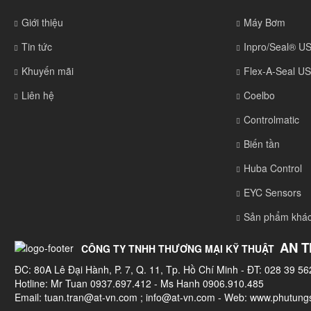
Giới thiệu
Máy Bơm
Tin tức
Inpro/Seal® U
Khuyến mãi
Flex-A-Seal U
Liên hệ
Coelbo
Controlmatic
Biến tần
Huba Control
EYC Sensors
Sản phẩm khá
AN T
CÔNG TY TNHH THƯƠNG MẠI KỸ THUẬT
ĐC: 80A Lê Đại Hành, P. 7, Q. 11, Tp. Hồ Chí Minh - ĐT: 028 39 56
Hotline: Mr Tuan 0937.697.412 - Ms Hanh 0906.910.485
Email:
tuan.tran@at-vn.com
;
info@at-vn.com
- Web: www.phutungs