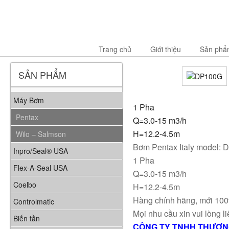
Trang chủ
Giới thiệu
Sản phẩ
SẢN PHẨM
Máy Bơm
1 Pha
Pentax
Q=3.0-15 m3/h
H=12.2-4.5m
Wilo – Salmson
Bơm Pentax Italy model:
Inpro/Seal® USA
1 Pha
Flex-A-Seal USA
Q=3.0-15 m3/h
Coelbo
H=12.2-4.5m
Hàng chính hãng, mới 10
Controlmatic
Mọi nhu cầu xin vui lòng li
Biến tần
CÔNG TY TNHH THƯƠNG