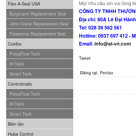
Mọi nhu cầu xin vui lòng li
Flex-A-Seal USA
CÔNG TY TNHH THƯƠNG
Burgmann Replacement Seal
Địa chỉ: 80A Lê Đại Hàn
John Crane Replacement Seal
Tel: 028 39 562 561
Flowserve Replacement Seal
Hotline: 0937 697 412 - 
Email:
info@at-vn.com
Coelbo
PressFlow Tech
Tweet
Hi Tech
Đăng tại
Pentax
Smart Tech
Controlmatic
PressFlow Tech
Hi Tech
Smart Tech
Biến tần
Huba Control