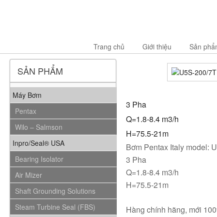
Trang chủ
Giới thiệu
Sản phẩ
SẢN PHẨM
Máy Bơm
3 Pha
Pentax
Q=1.8-8.4 m3/h
Wilo – Salmson
H=75.5-21m
Inpro/Seal® USA
Bơm Pentax Italy model:
Bearing Isolator
3 Pha
Q=1.8-8.4 m3/h
Air Mizer
H=75.5-21m
Shaft Grounding Solutions
Steam Turbine Seal (FBS)
Hàng chính hãng, mới 10