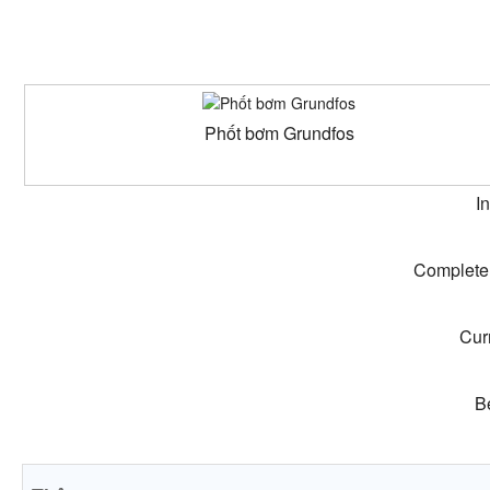
Phốt bơm Grundfos
I
Complete 
Curr
Be