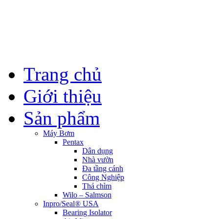
Trang chủ
Giới thiệu
Sản phẩm
Máy Bơm
Pentax
Dân dụng
Nhà vườn
Đa tầng cánh
Công Nghiệp
Thả chìm
Wilo – Salmson
Inpro/Seal® USA
Bearing Isolator