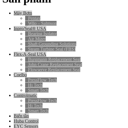
Máy Bơm
Pentax
Wilo – Salmson
Inpro/Seal® USA
Bearing Isolator
Air Mizer
Shaft Grounding Solutions
Steam Turbine Seal (FBS)
Flex-A-Seal USA
Burgmann Replacement Seal
John Crane Replacement Seal
Flowserve Replacement Seal
Coelbo
PressFlow Tech
Hi Tech
Smart Tech
Controlmatic
PressFlow Tech
Hi Tech
Smart Tech
Biến tần
Huba Control
EYC Sensors