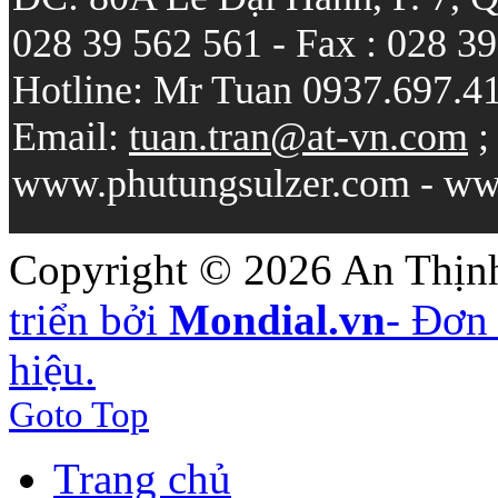
028 39 562 561 - Fax : 028 3
Hotline: Mr Tuan 0937.697.4
Email:
tuan.tran@at-vn.com
www.phutungsulzer.com - ww
Copyright © 2026 An Thịnh
triển bởi
Mondial.vn
- Đơn 
hiệu.
Goto Top
Trang chủ