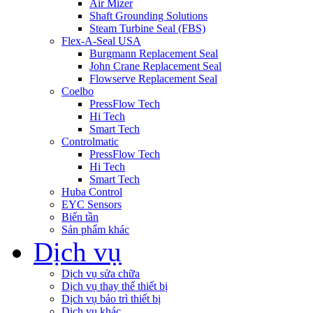
Air Mizer
Shaft Grounding Solutions
Steam Turbine Seal (FBS)
Flex-A-Seal USA
Burgmann Replacement Seal
John Crane Replacement Seal
Flowserve Replacement Seal
Coelbo
PressFlow Tech
Hi Tech
Smart Tech
Controlmatic
PressFlow Tech
Hi Tech
Smart Tech
Huba Control
EYC Sensors
Biến tần
Sản phẩm khác
Dịch vụ
Dịch vụ sửa chữa
Dịch vụ thay thế thiết bị
Dịch vụ bảo trì thiết bị
Dịch vụ khác