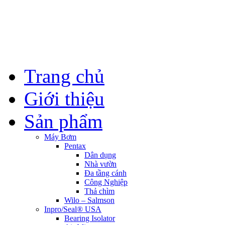
Trang chủ
Giới thiệu
Sản phẩm
Máy Bơm
Pentax
Dân dụng
Nhà vườn
Đa tầng cánh
Công Nghiệp
Thả chìm
Wilo – Salmson
Inpro/Seal® USA
Bearing Isolator