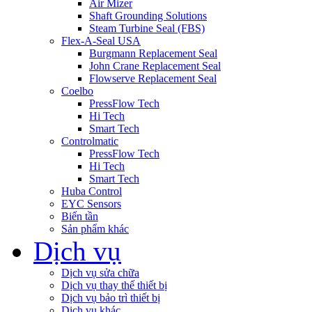
Air Mizer
Shaft Grounding Solutions
Steam Turbine Seal (FBS)
Flex-A-Seal USA
Burgmann Replacement Seal
John Crane Replacement Seal
Flowserve Replacement Seal
Coelbo
PressFlow Tech
Hi Tech
Smart Tech
Controlmatic
PressFlow Tech
Hi Tech
Smart Tech
Huba Control
EYC Sensors
Biến tần
Sản phẩm khác
Dịch vụ
Dịch vụ sửa chữa
Dịch vụ thay thế thiết bị
Dịch vụ bảo trì thiết bị
Dịch vụ khác