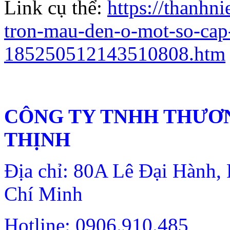
Link cụ thể:
https://thanhni
tron-mau-den-o-mot-so-cap-
185250512143510808.htm
CÔNG TY TNHH THƯƠN
THỊNH
Địa chỉ: 80A Lê Đại Hành
Chí Minh
Hotline: 0906.910.485