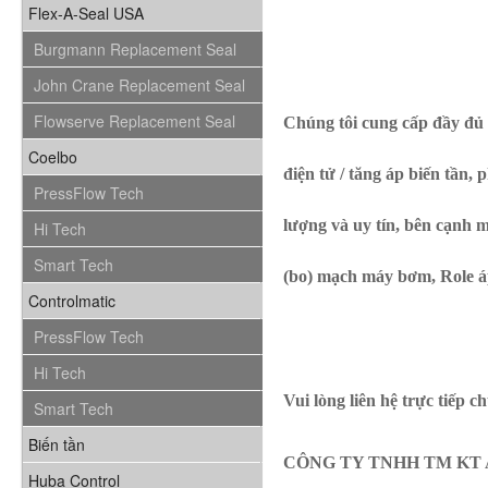
Flex-A-Seal USA
Burgmann Replacement Seal
John Crane Replacement Seal
Flowserve Replacement Seal
Chúng tôi cung cấp đầy đủ 
Coelbo
điện tử / tăng áp biến tần
PressFlow Tech
lượng và uy tín, bên cạnh
Hi Tech
Smart Tech
(bo) mạch máy bơm, Role á
Controlmatic
PressFlow Tech
Hi Tech
Vui lòng liên hệ trực tiếp ch
Smart Tech
Biến tần
CÔNG TY TNHH TM KT 
Huba Control