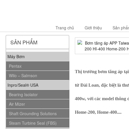
Trang chủ
Giới thiệu
Sản phẩ
SẢN PHẨM
Máy Bơm
Pentax
Thị trường bơm tăng áp tại
Wilo – Salmson
Inpro/Seal® USA
từ Đài Loan, đặc biệt là t
Bearing Isolator
400w, với các model thông 
Air Mizer
Home-200, Home-400....
Shaft Grounding Solutions
Steam Turbine Seal (FBS)