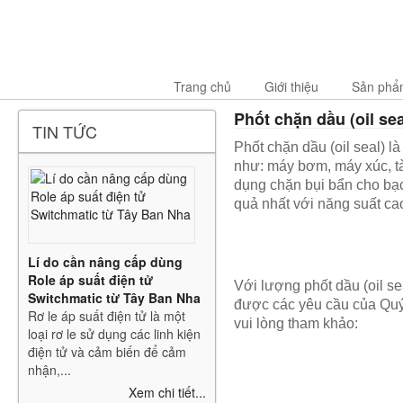
Trang chủ
Giới thiệu
Sản phẩ
Phốt chặn dầu (oil se
TIN TỨC
Phốt chặn dầu (oil seal) l
như: máy bơm, máy xúc, tàu 
dụng chặn bụi bẩn cho bạc
quả nhất với năng suất ca
Lí do cần nâng cấp dùng
Role áp suất điện tử
Với lượng phốt dầu (oil s
Switchmatic từ Tây Ban Nha
được các yêu cầu của Quý 
Rơ le áp suất điện tử là một
vui lòng tham khảo:
loại rơ le sử dụng các linh kiện
điện tử và cảm biến để cảm
nhận,...
Xem chi tiết...