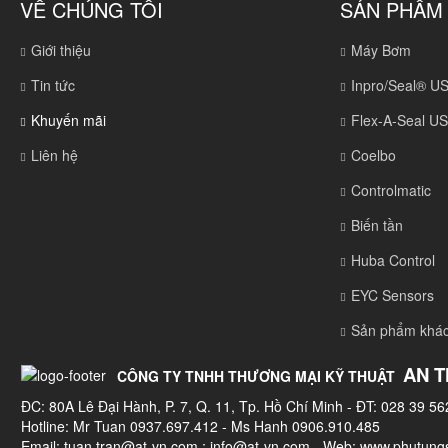
VỀ CHÚNG TÔI
SẢN PHẨM
Giới thiệu
Máy Bơm
Tin tức
Inpro/Seal® U
Khuyến mãi
Flex-A-Seal U
Liên hệ
Coelbo
Controlmatic
Biến tần
Huba Control
EYC Sensors
Sản phẩm khá
AN T
CÔNG TY TNHH THƯƠNG MẠI KỸ THUẬT
ĐC: 80A Lê Đại Hành, P. 7, Q. 11, Tp. Hồ Chí Minh - ĐT: 028 39 56
Hotline: Mr Tuan 0937.697.412 - Ms Hanh 0906.910.485
Email:
tuan.tran@at-vn.com
;
info@at-vn.com
- Web: www.phutungs