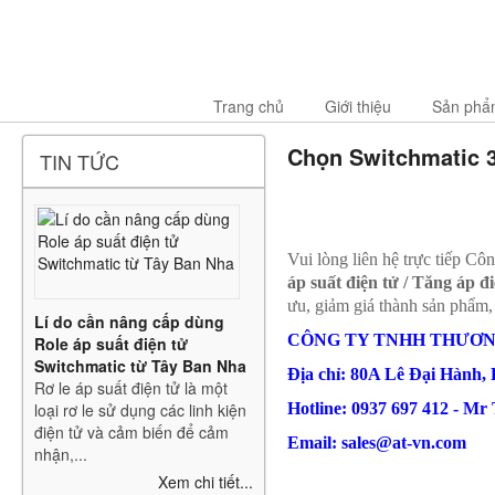
Trang chủ
Giới thiệu
Sản phẩ
Chọn Switchmatic 3
TIN TỨC
Vui lòng liên hệ trực tiếp C
áp suất điện tử / Tăng áp 
ưu, giảm giá thành sản phẩm
Lí do cần nâng cấp dùng
CÔNG TY TNHH THƯƠN
Role áp suất điện tử
Switchmatic từ Tây Ban Nha
Địa chỉ: 80A Lê Đại Hành,
Rơ le áp suất điện tử là một
loại rơ le sử dụng các linh kiện
Hotline: 0937 697 412 - M
điện tử và cảm biến để cảm
Email: sales@at-vn.com
nhận,...
Xem chi tiết...