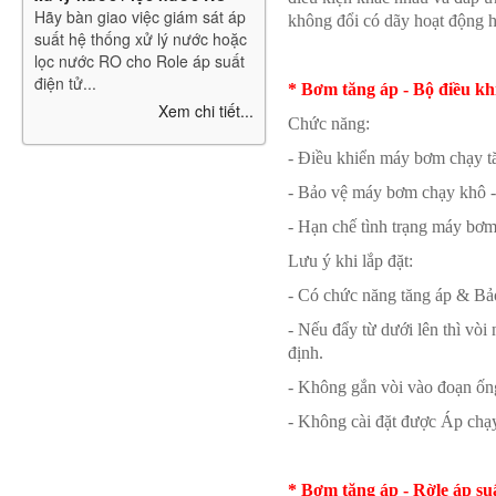
Hãy bàn giao việc giám sát áp
không đổi có dãy hoạt động hẹ
suất hệ thống xử lý nước hoặc
lọc nước RO cho Role áp suất
điện tử...
* Bơm tăng áp - Bộ điều k
Xem chi tiết...
Chức năng:
- Điều khiển máy bơm chạy t
- Bảo vệ máy bơm chạy khô -
- Hạn chế tình trạng máy bơm 
Lưu ý khi lắp đặt:
- Có chức năng tăng áp & Bả
- Nếu đẩy từ dưới lên thì vò
định.
- Không gắn vòi vào đoạn ốn
- Không cài đặt được Áp chạy
* Bơm tăng áp - Rờle áp su