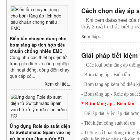
Cách chọn dãy áp s
Khi xem datasheet của 
thấy 3 giá trị khác biệt gi
Xem tiếp...
Biến tần chuyên dụng cho
bơm tăng áp tích hợp tiêu
chuẩn chống nhiễu EMC
Giải pháp tiết kiệm
Cũng như các thiết bị điện tử
trong gia đình và công nghiệp
Các loại bơm tăng áp thôn
khi hoạt động, dòng điện chạy
- Bơm tăng áp - Biến tần
qua cáp có...
Xem chi tiết...
- Bơm tăng áp kèm bộ điều 
- Bơm tăng áp - Rờle áp suất 
* Bơm tăng áp - Biến tần
- Dễ lắp đặt: việc lắp đặt bơ
- Tiết kiệm công suất tối ưu.
Ứng dụng Role áp suất điện
tử Switchmatic Spain vào hệ
- Thông số hoạt động rộng: B
xử lý nước / lọc nước RO
điều kiện khác nhau và đáp ứ