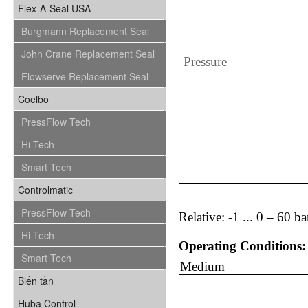
Flex-A-Seal USA
Burgmann Replacement Seal
John Crane Replacement Seal
Pressure
Flowserve Replacement Seal
Coelbo
PressFlow Tech
Hi Tech
Smart Tech
Controlmatic
PressFlow Tech
Relative: -1 ... 0 – 60 ba
Hi Tech
Operating Conditions:
Smart Tech
Medium
Biến tần
Huba Control