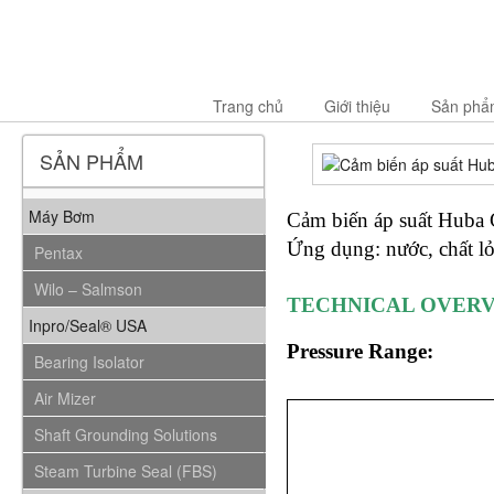
Trang chủ
Giới thiệu
Sản phẩ
SẢN PHẨM
Máy Bơm
Cảm biến áp suất Huba 
Ứng dụng: nước, chất lỏn
Pentax
Wilo – Salmson
TECHNICAL OVER
Inpro/Seal® USA
Pressure Range:
Bearing Isolator
Air Mizer
Shaft Grounding Solutions
Steam Turbine Seal (FBS)