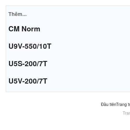
Thêm...
CM Norm
U9V-550/10T
U5S-200/7T
U5V-200/7T
Đầu tiên
Trang t
Tra