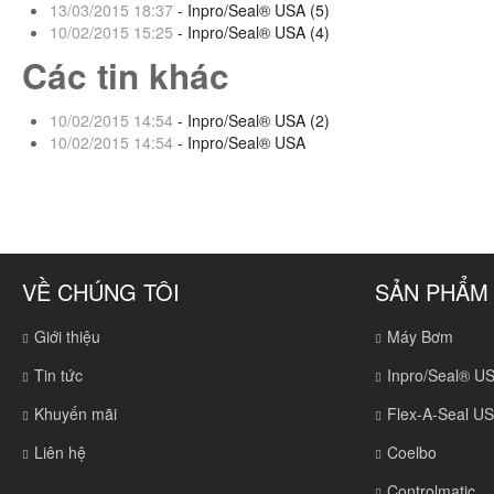
13/03/2015 18:37
- Inpro/Seal® USA (5)
10/02/2015 15:25
- Inpro/Seal® USA (4)
Các tin khác
10/02/2015 14:54
- Inpro/Seal® USA (2)
10/02/2015 14:54
- Inpro/Seal® USA
VỀ CHÚNG TÔI
SẢN PHẨM
Giới thiệu
Máy Bơm
Tin tức
Inpro/Seal® U
Khuyến mãi
Flex-A-Seal U
Liên hệ
Coelbo
Controlmatic